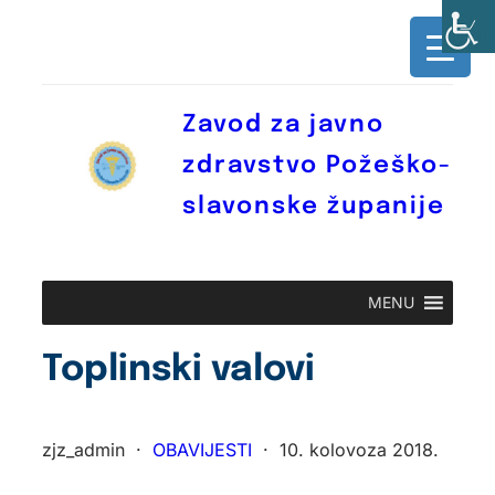
Skoči
do
sadržaja
Zavod za javno
zdravstvo Požeško-
slavonske županije
MENU
Toplinski valovi
zjz_admin
·
OBAVIJESTI
·
10. kolovoza 2018.