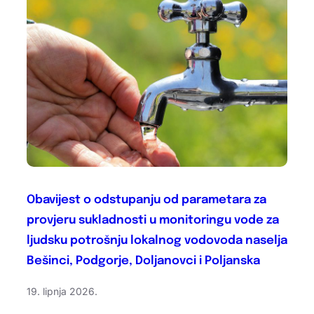
Obavijest o odstupanju od parametara za
provjeru sukladnosti u monitoringu vode za
ljudsku potrošnju lokalnog vodovoda naselja
Bešinci, Podgorje, Doljanovci i Poljanska
19. lipnja 2026.