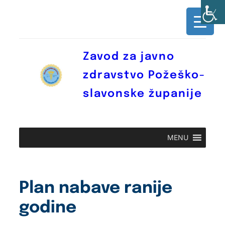
Skoči
do
sadržaja
Zavod za javno
zdravstvo Požeško-
slavonske županije
MENU
Plan nabave ranije
godine