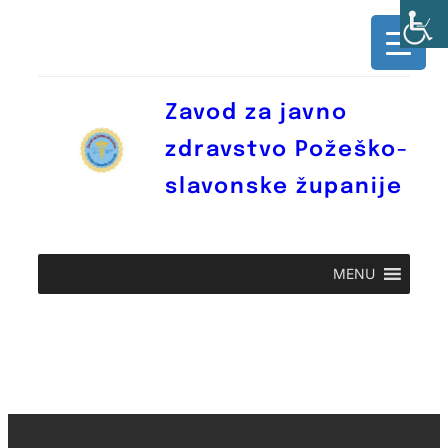
Skoči
do
sadržaja
Zavod za javno
zdravstvo Požeško-
slavonske županije
MENU