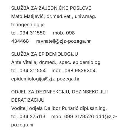
SLUŽBA ZA ZAJEDNIČKE POSLOVE
Mato Matijević, dr.med.vet., univ.mag.
teriogenologije
tel. 034 311550 mob. 098
434468 ravnatelj@zjz-pozega.hr
SLUŽBA ZA EPIDEMIOLOGIJU
Ante Vitalia, dr.med., spec. epidemiolog
tel. 034 311554 mob. 098 9829204
epidemiologija@zjz-pozega.hr
ODJEL ZA DEZINFEKCIJU, DEZINSEKCIJU I
DERATIZACIJU
Voditelj odjela Dalibor Puharić dipl.san.ing.
tel. 034 275113 mob. 099 3179526 ddd@zjz-
pozega.hr