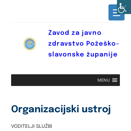
Skoči
do
sadržaja
Zavod za javno
zdravstvo Požeško-
slavonske županije
MENU
Organizacijski ustroj
VODITELJI SLUŽBI