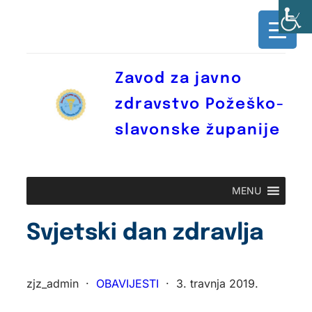
Skoči
do
sadržaja
Zavod za javno
zdravstvo Požeško-
slavonske županije
MENU
Svjetski dan zdravlja
zjz_admin
·
OBAVIJESTI
·
3. travnja 2019.