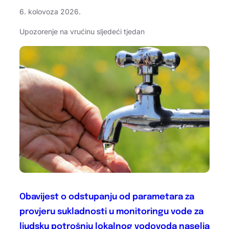
6. kolovoza 2026.
Upozorenje na vrućinu sljedeći tjedan
Obavijest o odstupanju od parametara za
provjeru sukladnosti u monitoringu vode za
ljudsku potrošnju lokalnog vodovoda naselja