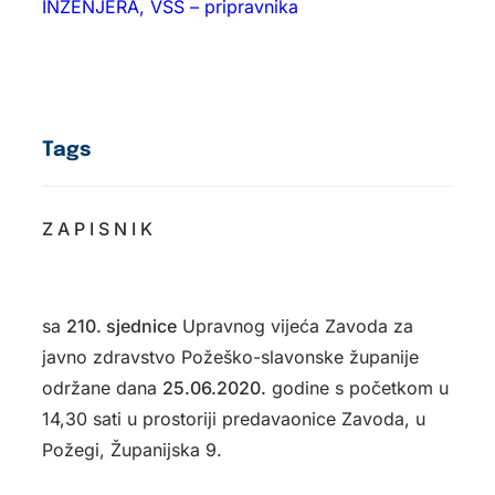
INŽENJERA, VŠS – pripravnika
Tags
Z A P I S N I K
sa
210. sjednice
Upravnog vijeća Zavoda za
javno zdravstvo Požeško-slavonske županije
održane dana
25.06.2020.
godine s početkom u
14,30 sati u prostoriji predavaonice Zavoda, u
Požegi, Županijska 9.