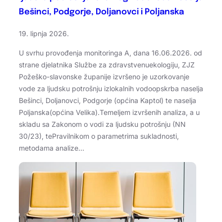
Bešinci, Podgorje, Doljanovci i Poljanska
19. lipnja 2026.
U svrhu provođenja monitoringa A, dana 16.06.2026. od
strane djelatnika Službe za zdravstvenuekologiju, ZJZ
Požeško-slavonske županije izvršeno je uzorkovanje
vode za ljudsku potrošnju izlokalnih vodoopskrba naselja
Bešinci, Doljanovci, Podgorje (općina Kaptol) te naselja
Poljanska(općina Velika).Temeljem izvršenih analiza, a u
skladu sa Zakonom o vodi za ljudsku potrošnju (NN
30/23), tePravilnikom o parametrima sukladnosti,
metodama analize…