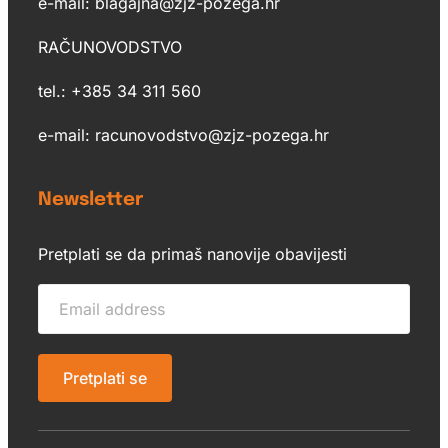
e-mail: blagajna@zjz-pozega.hr
RAČUNOVODSTVO
tel.: +385 34 311 560
e-mail: racunovodstvo@zjz-pozega.hr
Newsletter
Pretplati se da primaš nanovije obavijesti