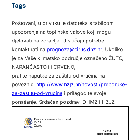
Tags
Poštovani, u privitku je datoteka s tablicom
upozorenja na toplinske valove koji mogu
djelovati na zdravlje. U slučaju potrebe
kontaktirati na
prognoza@cirus.dhz.hr
. Ukoliko
je za Vaše klimatsko područje označeno ŽUTO,
NARANČASTO ili CRVENO,
pratite naputke za zaštitu od vrućina na
poveznici
http://www.hzjz.hr/novosti/
preporuke-
za-zastitu-od-
vrucina
i prilagodite svoje
ponašanje. Srdačan pozdrav, DHMZ i HZJZ