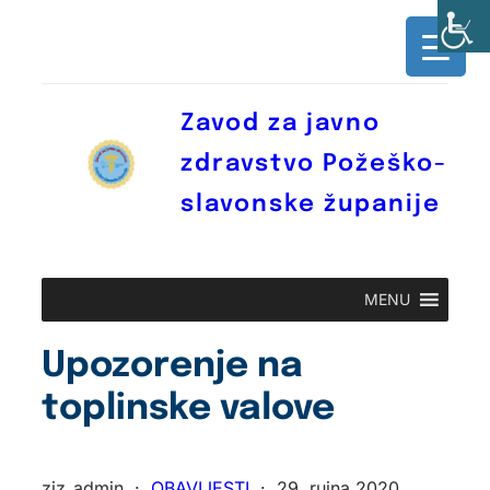
Skoči
do
sadržaja
Zavod za javno
zdravstvo Požeško-
slavonske županije
MENU
Upozorenje na
toplinske valove
zjz_admin
·
OBAVIJESTI
·
29. rujna 2020.