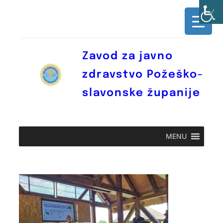
Skoči
do
sadržaja
Zavod za javno
zdravstvo Požeško-
slavonske županije
MENU