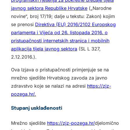
javnog sektora Republike Hrvatske
(„Narodne
novine“, broj 17/19; dalje u tekstu: Zakon) kojim
se prenosi
Direktiva (EU) 2016/2102 Europskog
parlamenta i Vijeća od 26. listopada 2016. o
pristupačnosti internetskih stranica i mobilnih
aplikacija tijela javnog sektora
(SL L 327,
2.12.2016.).
Ova Izjava o pristupačnosti primjenjuje se na
mrežno sjedište Hrvatskog zavoda za javno
zdravstvo koje se nalazi na adresi
https://zjz-
pozega.hr/.
Stupanj usklađenosti
Mrežno sjedište
https://zjz-pozega.hr/
djelomično