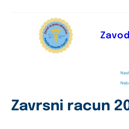
Skoči
do
sadržaja
Zavod
Nas
Nab
Zavrsni racun 2