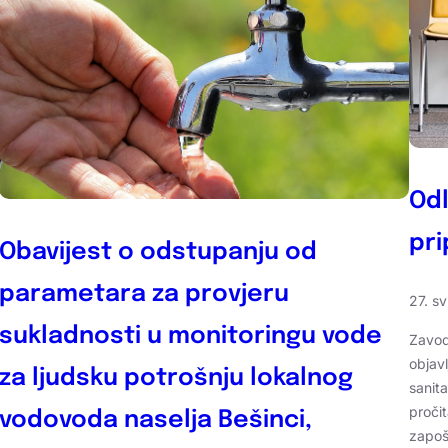
Odl
pri
Obavijest o odstupanju od
parametara za provjeru
27. s
sukladnosti u monitoringu vode
Zavod
objav
za ljudsku potrošnju lokalnog
sanit
pročit
vodovoda naselja Bešinci,
zapoš