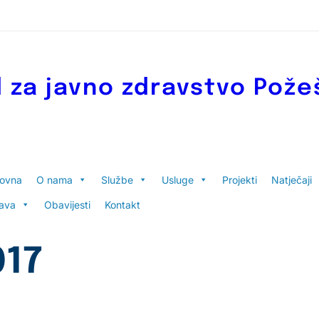
 za javno zdravstvo Pože
lovna
O nama
Službe
Usluge
Projekti
Natječaji
ava
Obavijesti
Kontakt
017