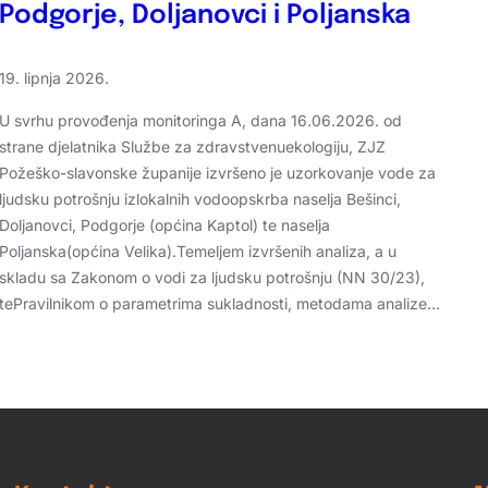
Podgorje, Doljanovci i Poljanska
19. lipnja 2026.
U svrhu provođenja monitoringa A, dana 16.06.2026. od
strane djelatnika Službe za zdravstvenuekologiju, ZJZ
Požeško-slavonske županije izvršeno je uzorkovanje vode za
ljudsku potrošnju izlokalnih vodoopskrba naselja Bešinci,
Doljanovci, Podgorje (općina Kaptol) te naselja
Poljanska(općina Velika).Temeljem izvršenih analiza, a u
skladu sa Zakonom o vodi za ljudsku potrošnju (NN 30/23),
tePravilnikom o parametrima sukladnosti, metodama analize…