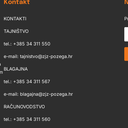
Kontakt
N
KONTAKTI
P
TAJNIŠTVO
tel.: +385 34 311 550
e-mail: tajnistvo@zjz-pozega.hr
a
BLAGAJNA
im
tel.: +385 34 311 567
e-mail: blagajna@zjz-pozega.hr
RAČUNOVODSTVO
tel.: +385 34 311 560