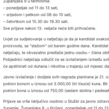
Županijska 9 u terminima:
– ponedjeljak od 11 do 13 sati,
– srijedom i petkom od 08 do 10 sati,
– četvrtkom od 15.30 do 19.30 sati.
Sve prijave nakon 13. veljače neće biti prihvaćene.
Uvjet za sudjelovanje u natječaju je da je kandidat svak
proizvoda, sa “stažom” od barem godine dana. Kandidat 
natječaju, te obvezatno predlaže jednu osobu – člana obit
Pobjednici natječaja odlučit će se izvlačenjem između svih 
će apstinirati od duhana i nikotina u trajanju od mjesec d
Javno izvlačenje i dodjela svih nagrada planirana je 21. 
poklon bonom u iznosu od 3.000,00 (tri tisuće) kuna. Bit
poklon bona u iznosu od 750,00 (sedam stotina i pedeset
Prijave se vrše isključivo osobno u Službi za javno zdr
županije, Županijska 9. u Požegi, ponedjeljak od 11 do 13