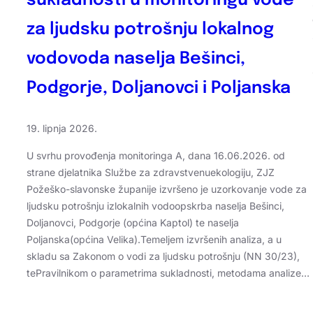
sukladnosti u monitoringu vode
za ljudsku potrošnju lokalnog
vodovoda naselja Bešinci,
Podgorje, Doljanovci i Poljanska
19. lipnja 2026.
U svrhu provođenja monitoringa A, dana 16.06.2026. od
strane djelatnika Službe za zdravstvenuekologiju, ZJZ
Požeško-slavonske županije izvršeno je uzorkovanje vode za
ljudsku potrošnju izlokalnih vodoopskrba naselja Bešinci,
Doljanovci, Podgorje (općina Kaptol) te naselja
Poljanska(općina Velika).Temeljem izvršenih analiza, a u
skladu sa Zakonom o vodi za ljudsku potrošnju (NN 30/23),
tePravilnikom o parametrima sukladnosti, metodama analize…