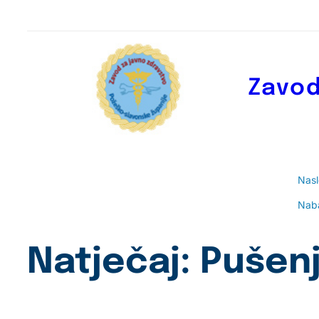
Skoči
do
sadržaja
Zavod
Nas
Nab
Natječaj: Pušen