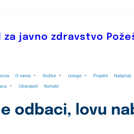
 za javno zdravstvo Pože
lovna
O nama
Službe
Usluge
Projekti
Natječaji
ava
Obavijesti
Kontakt
je odbaci, lovu na