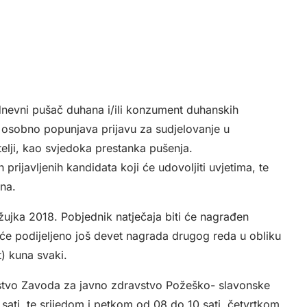
odnevni pušač duhana i/ili konzument duhanskih
osobno popunjava prijavu za sudjelovanje u
elji, kao svjedoka prestanka pušenja.
prijavljenih kandidata koji će udovoljiti uvjetima, te
ana.
ožujka 2018. Pobjednik natječaja biti će nagrađen
 će podijeljeno još devet nagrada drugog reda u obliku
) kuna svaki.
avstvo Zavoda za javno zdravstvo Požeško- slavonske
 sati, te srijedom i petkom od 08 do 10 sati, četvrtkom