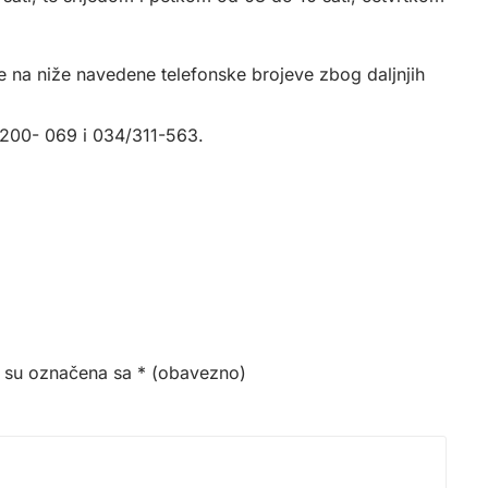
e na niže navedene telefonske brojeve zbog daljnjih
0-200- 069 i 034/311-563.
 su označena sa
* (obavezno)