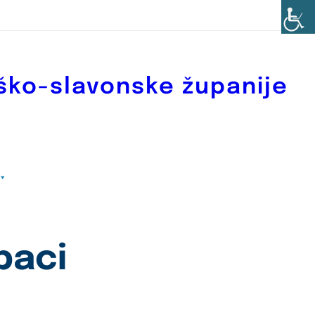
ško-slavonske županije
baci