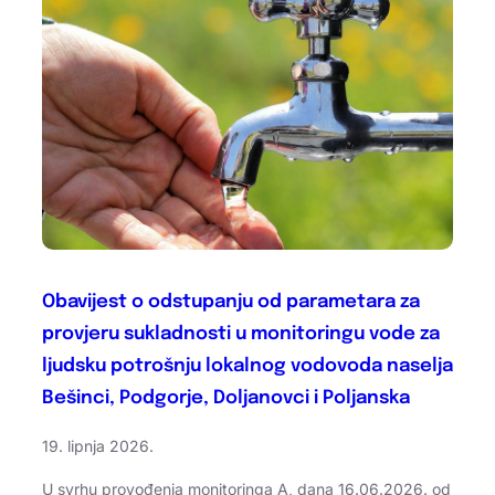
Obavijest o odstupanju od parametara za
provjeru sukladnosti u monitoringu vode za
ljudsku potrošnju lokalnog vodovoda naselja
Bešinci, Podgorje, Doljanovci i Poljanska
19. lipnja 2026.
U svrhu provođenja monitoringa A, dana 16.06.2026. od