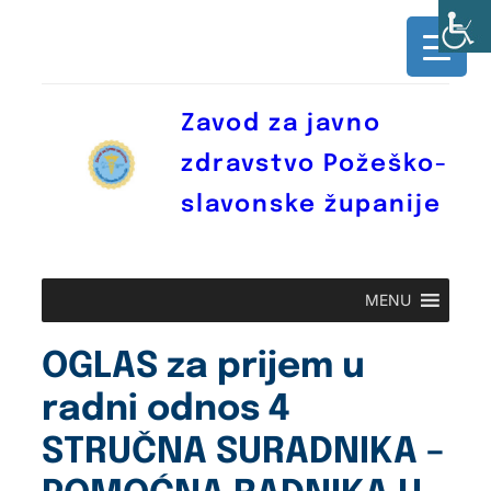
Skoči
do
sadržaja
Zavod za javno
zdravstvo Požeško-
slavonske županije
MENU
OGLAS za prijem u
radni odnos 4
STRUČNA SURADNIKA –