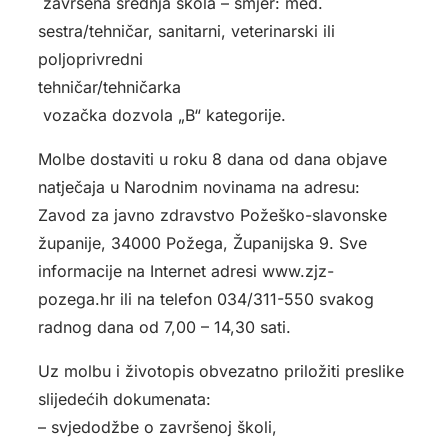
­ završena srednja škola – smjer: med.
sestra/tehničar, sanitarni, veterinarski ili
poljoprivredni
tehničar/tehničarka
­ vozačka dozvola „B“ kategorije.
Molbe dostaviti u roku 8 dana od dana objave
natječaja u Narodnim novinama na adresu:
Zavod za javno zdravstvo Požeško-slavonske
županije, 34000 Požega, Županijska 9. Sve
informacije na Internet adresi www.zjz-
pozega.hr ili na telefon 034/311-550 svakog
radnog dana od 7,00 – 14,30 sati.
Uz molbu i životopis obvezatno priložiti preslike
slijedećih dokumenata:
– svjedodžbe o završenoj školi,