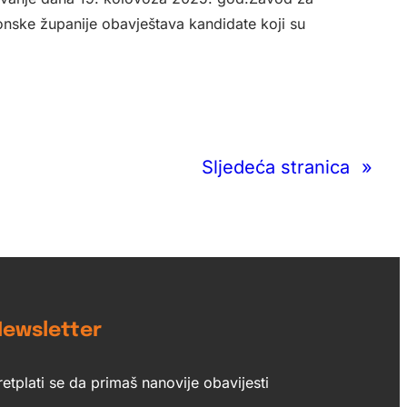
nske županije obavještava kandidate koji su
Sljedeća stranica
»
ewsletter
retplati se da primaš nanovije obavijesti