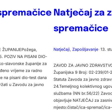
intervju
čistačica/sprema
a spremačice
Natječaj za 
spremačice
Natječaji
, 
Zapošljavanje
•
13. s
 ŽUPANIJEPožega,
5. POZIV NA PISANI DIO-
o-slavonske županije za
ZAVOD ZA JAVNO ZDRAVSTV
eđeno vrijeme za radno
Županijska 9 Broj: 02-239/01-
e na pisani dio-test dana
Statuta Zavoda za javno zdrav
držati u Zavodu za javno
24.Temeljnog kolektivnog ugov
službama (NN br.56/22) Zavod
objavljuje NATJEČAJ za zasni
mjesto:čistač/ica-spremač/ica-