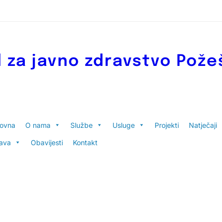
 za javno zdravstvo Pože
lovna
O nama
Službe
Usluge
Projekti
Natječaji
ava
Obavijesti
Kontakt