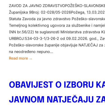
ZAVOD ZA JAVNO ZDRAVSTVOPOŽEŠKO-SLAVONSKE
Županijska 9Broj: 02-028/05-2026Požega, 13.03.2026
Statuta Zavoda za javno zdravstvo Požeško-slavonske
Temeljnog kolektivnog ugovora za službenike i namje
(NN br.56/22) te suglasnosti Ministarstva zdravstva
URBROJ:534-03-3-1/3-26-2 od 09.02.2026. god., Zav
Požeško-slavonske županije objavljuje NATJEČAJ za 
na neodređeno nepuno…
:
Read more →
NATJEČAJ
ZA
PSIHIJATRA
OBAVIJEST O IZBORU K
JAVNOM NATJEČAJU ZA