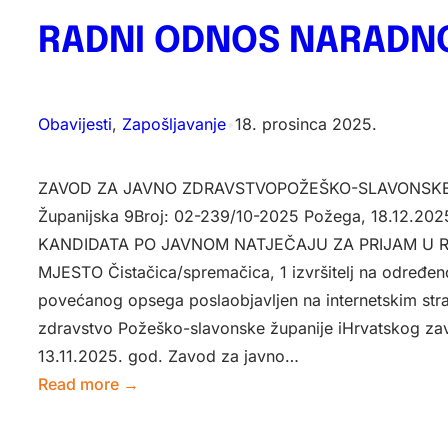
RADNI ODNOS NARADN
Obavijesti
, 
Zapošljavanje
•
18. prosinca 2025.
ZAVOD ZA JAVNO ZDRAVSTVOPOŽEŠKO-SLAVONSKE 
Županijska 9Broj: 02-239/10-2025 Požega, 18.12.20
KANDIDATA PO JAVNOM NATJEČAJU ZA PRIJAM U
MJESTO Čistačica/spremačica, 1 izvršitelj na određe
povećanog opsega poslaobjavljen na internetskim st
zdravstvo Požeško-slavonske županije iHrvatskog za
13.11.2025. god. Zavod za javno…
:
Read more →
OBAVIJEST
O