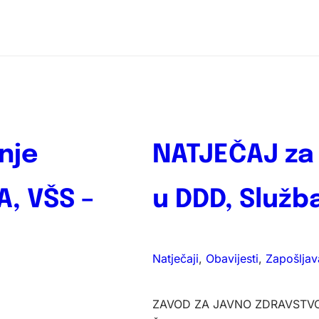
nje
NATJEČAJ za
, VŠS –
u DDD, Služb
Natječaji
, 
Obavijesti
, 
Zapošljav
ZAVOD ZA JAVNO ZDRAVSTV