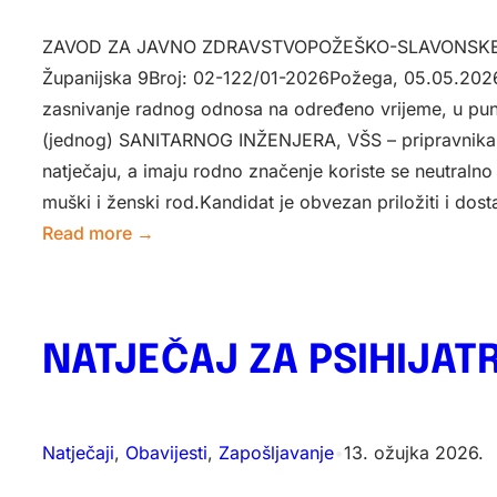
ZAVOD ZA JAVNO ZDRAVSTVOPOŽEŠKO-SLAVONSKE
Županijska 9Broj: 02-122/01-2026Požega, 05.05.202
zasnivanje radnog odnosa na određeno vrijeme, u pu
(jednog) SANITARNOG INŽENJERA, VŠS – pripravnikaIz
natječaju, a imaju rodno značenje koriste se neutraln
muški i ženski rod.Kandidat je obvezan priložiti i dost
:
Read more →
Natječaj
za
zapošljavanje
NATJEČAJ ZA PSIHIJAT
SANITARNOG
INŽENJERA,
VŠS
–
Natječaji
, 
Obavijesti
, 
Zapošljavanje
•
13. ožujka 2026.
pripravnika