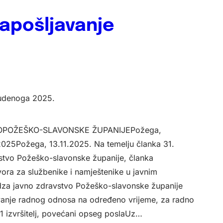
čica
zapošljavanje
tudenoga 2025.
OPOŽEŠKO-SLAVONSKE ŽUPANIJEPožega,
2025Požega, 13.11.2025. Na temelju članka 31.
stvo Požeško-slavonske županije, članka
ora za službenike i namještenike u javnim
za javno zdravstvo Požeško-slavonske županije
vanje radnog odnosa na određeno vrijeme, za radno
1 izvršitelj, povećani opseg poslaUz…