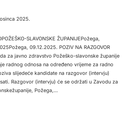
rosinca 2025.
OPOŽEŠKO-SLAVONSKE ŽUPANIJEPožega,
-2025Požega, 09.12.2025. POZIV NA RAZGOVOR
da za javno zdravstvo Požeško-slavonske županije
anje radnog odnosa na određeno vrijeme za radno
ziva slijedeće kandidate na razgovor (intervju)
ati. Razgovor (intervju) će se održati u Zavodu za
onskežupanije, Požega,…