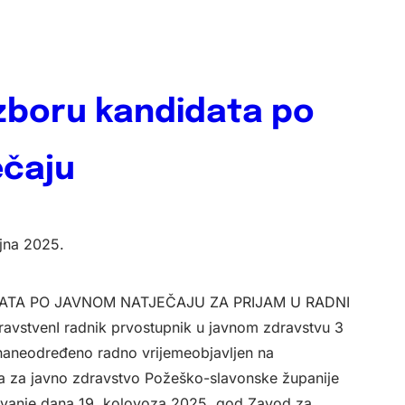
izboru kandidata po
ečaju
ujna 2025.
DATA PO JAVNOM NATJEČAJU ZA PRIJAM U RADNI
venI radnik prvostupnik u javnom zdravstvu 3
elj naneodređeno radno vrijemeobjavljen na
a za javno zdravstvo Požeško-slavonske županije
avanje dana 19. kolovoza 2025. god.Zavod za