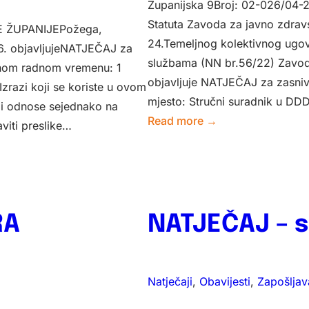
Županijska 9Broj: 02-026/04-
Statuta Zavoda za javno zdrav
 ŽUPANIJEPožega,
24.Temeljnog kolektivnog ugov
6. objavljujeNATJEČAJ za
službama (NN br.56/22) Zavod
nom radnom vremenu:­ 1
objavljuje NATJEČAJ za zasni
razi koji se koriste u ovom
mjesto: Stručni suradnik u DD
o i odnose sejednako na
:
Read more →
aviti preslike…
NATJEČAJ
za
stručnog
suradnika
u
RA
NATJEČAJ – s
DDD,
Služba
za
Natječaji
, 
Obavijesti
, 
Zapošljav
epideminologiju