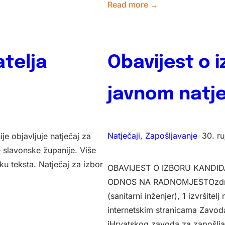
:
Read more →
Natječaj
za
zapošljavanje
atelja
Obavijest o 
spremačice
javnom natj
Natječaji
, 
Zapošljavanje
•
30. r
e objavljuje natječaj za
 slavonske županije. Više
ku teksta. Natječaj za izbor
OBAVIJEST O IZBORU KANDI
ODNOS NA RADNOMJESTOzdravst
(sanitarni inženjer), 1 izvršit
internetskim stranicama Zavod
iHrvatskog zavoda za zapošlj