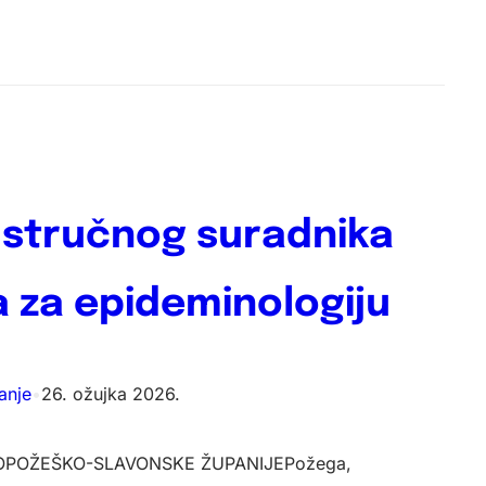
 stručnog suradnika
a za epideminologiju
anje
•
26. ožujka 2026.
OPOŽEŠKO-SLAVONSKE ŽUPANIJEPožega,