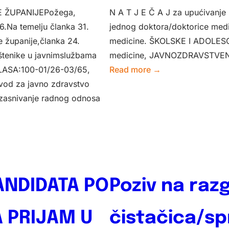
 ŽUPANIJEPožega,
N A T J E Č A J za upućivanje 
.Na temelju članka 31.
jednog doktora/doktorice medi
 županije,članka 24.
medicine.­ ŠKOLSKE I ADOLES
štenike u javnimslužbama
medicine,­ JAVNOZDRAVSTVENE
:
 KLASA:100-01/26-03/65,
Read more →
NATJEČAJ
od za javno zdravstvo
–
zasnivanje radnog odnosa
specijalizacija
ANDIDATA PO
Poziv na razg
 PRIJAM U
čistačica/s