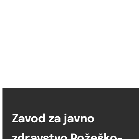
izbor
ravnatelja
Zavod za javno
zdravstvo Požeško-