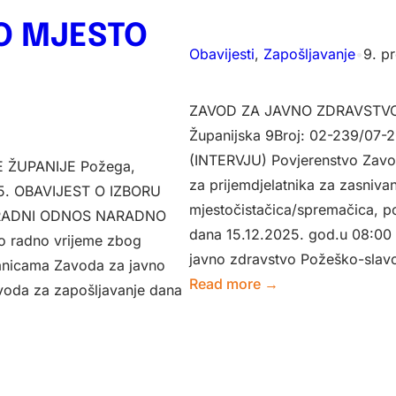
O MJESTO
Obavijesti
, 
Zapošljavanje
•
9. p
ZAVOD ZA JAVNO ZDRAVSTV
Županijska 9Broj: 02-239/07
(INTERVJU) Povjerenstvo Zavo
ŽUPANIJE Požega,
za prijemdjelatnika za zasniv
25. OBAVIJEST O IZBORU
mjestočistačica/spremačica, po
 RADNI ODNOS NARADNO
dana 15.12.2025. god.u 08:00 s
no radno vrijeme zbog
javno zdravstvo Požeško-slav
ranicama Zavoda za javno
:
Read more →
voda za zapošljavanje dana
Poziv
na
razgovor
–