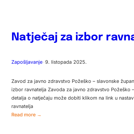
na
testiranje
za
spremačice
Natječaj za izbor ravn
Zapošljavanje
•
9. listopada 2025.
Zavod za javno zdravstvo Požeško – slavonske županij
izbor ravnatelja Zavoda za javno zdravstvo Požeško –
detalja o natječaju može dobiti klikom na link u nastav
ravnatelja
:
Read more →
Natječaj
za