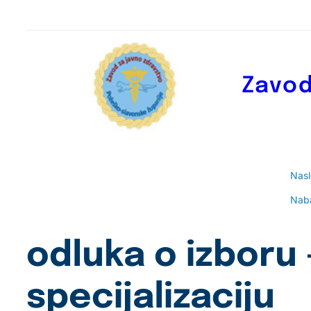
Skoči
do
sadržaja
Zavod
Nas
Nab
odluka o izboru 
specijalizaciju