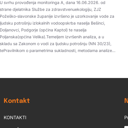
U svrhu provođenja monitoringa A, dana 16.06.2026. od
strane djelatnika Službe za zdravstvenuekologiju, ZJZ
Požeško-slavonske županije izvršeno je uzorkovanje vode za
ljudsku potrošnju izlokalnih vodoopskrba naselja Bešinci,
Doljanovci, Podgorje (općina Kaptol) te naselja
Poljanska(općina Velika).Temeljem izvršenih analiza, a u
skladu sa Zakonom o vodi za ljudsku potrošnju (NN 30/23),
tePravilnikom o parametrima sukladnosti, metodama analize…
Kontakt
N
KONTAKTI
P