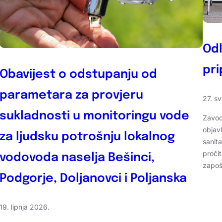
Odl
pri
Obavijest o odstupanju od
parametara za provjeru
27. s
sukladnosti u monitoringu vode
Zavod
objav
za ljudsku potrošnju lokalnog
sanit
pročit
vodovoda naselja Bešinci,
zapoš
Podgorje, Doljanovci i Poljanska
19. lipnja 2026.