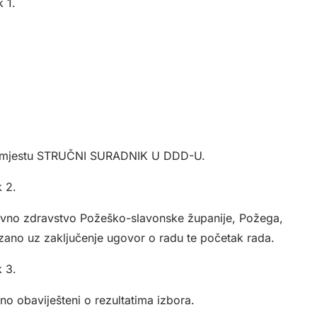
 1.
m mjestu STRUČNI SURADNIK U DDD-U.
 2.
 javno zdravstvo Požeško-slavonske županije, Požega,
ezano uz zaključenje ugovor o radu te početak rada.
 3.
eno obaviješteni o rezultatima izbora.