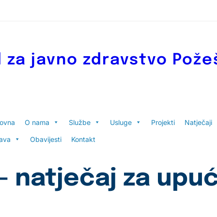
 za javno zdravstvo Pože
lovna
O nama
Službe
Usluge
Projekti
Natječaji
ava
Obavijesti
Kontakt
– natječaj za upu