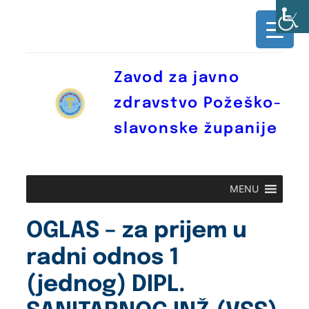
Skoči
do
sadržaja
Zavod za javno
zdravstvo Požeško-
slavonske županije
MENU
OGLAS – za prijem u
radni odnos 1
(jednog) DIPL.