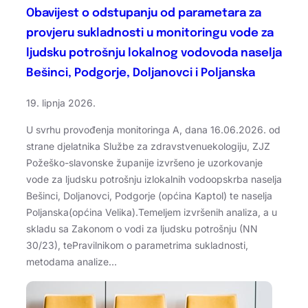
Obavijest o odstupanju od parametara za
provjeru sukladnosti u monitoringu vode za
ljudsku potrošnju lokalnog vodovoda naselja
Bešinci, Podgorje, Doljanovci i Poljanska
19. lipnja 2026.
U svrhu provođenja monitoringa A, dana 16.06.2026. od
strane djelatnika Službe za zdravstvenuekologiju, ZJZ
Požeško-slavonske županije izvršeno je uzorkovanje
vode za ljudsku potrošnju izlokalnih vodoopskrba naselja
Bešinci, Doljanovci, Podgorje (općina Kaptol) te naselja
Poljanska(općina Velika).Temeljem izvršenih analiza, a u
skladu sa Zakonom o vodi za ljudsku potrošnju (NN
30/23), tePravilnikom o parametrima sukladnosti,
metodama analize…