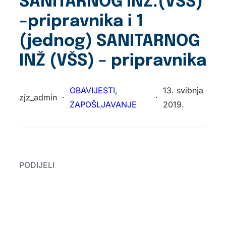
SANITARNOG INŽ.(VSS)
–pripravnika i 1
(jednog) SANITARNOG
INŽ (VŠS) – pripravnika
OBAVIJESTI
, 
13. svibnja
zjz_admin
·
·
ZAPOŠLJAVANJE
2019.
PODIJELI