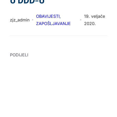
U DDD-U
OBAVIJESTI
, 
19. veljače
zjz_admin
·
·
ZAPOŠLJAVANJE
2020.
PODIJELI