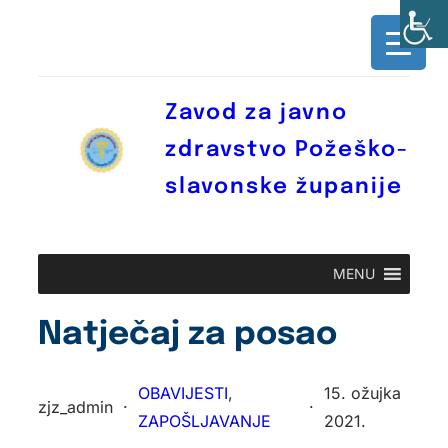
Skoči
do
sadržaja
Zavod za javno
zdravstvo Požeško-
slavonske županije
MENU
Natječaj za posao
OBAVIJESTI
, 
15. ožujka
zjz_admin
·
·
ZAPOŠLJAVANJE
2021.