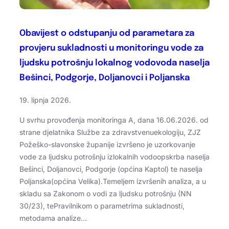
Obavijest o odstupanju od parametara za
provjeru sukladnosti u monitoringu vode za
ljudsku potrošnju lokalnog vodovoda naselja
Bešinci, Podgorje, Doljanovci i Poljanska
19. lipnja 2026.
U svrhu provođenja monitoringa A, dana 16.06.2026. od
strane djelatnika Službe za zdravstvenuekologiju, ZJZ
Požeško-slavonske županije izvršeno je uzorkovanje
vode za ljudsku potrošnju izlokalnih vodoopskrba naselja
Bešinci, Doljanovci, Podgorje (općina Kaptol) te naselja
Poljanska(općina Velika).Temeljem izvršenih analiza, a u
skladu sa Zakonom o vodi za ljudsku potrošnju (NN
30/23), tePravilnikom o parametrima sukladnosti,
metodama analize…