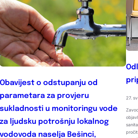
Odl
pri
Obavijest o odstupanju od
parametara za provjeru
27. s
sukladnosti u monitoringu vode
Zavod
objav
za ljudsku potrošnju lokalnog
sanit
pročit
vodovoda naselja Bešinci,