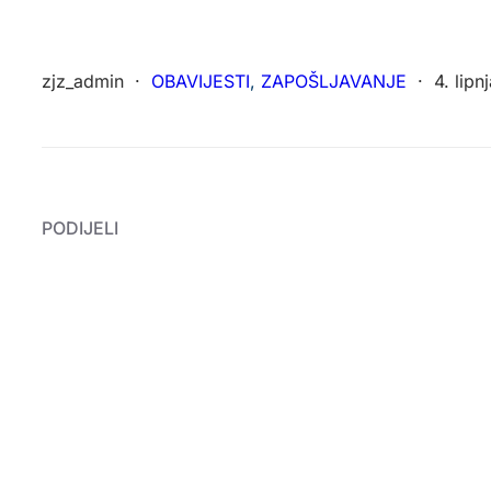
zjz_admin
·
OBAVIJESTI
, 
ZAPOŠLJAVANJE
·
4. lipn
PODIJELI