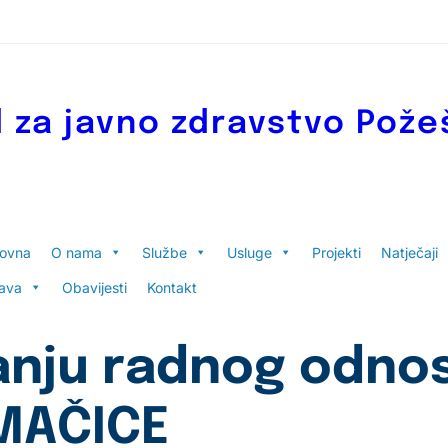
 za javno zdravstvo Pože
lovna
O nama
Službe
Usluge
Projekti
Natječaji
ava
Obavijesti
Kontakt
anju radnog odno
MAČICE