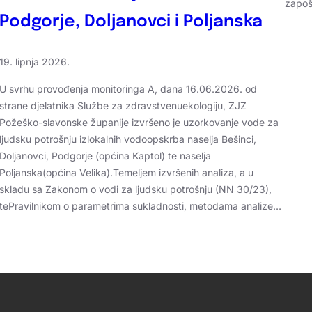
zapoš
Podgorje, Doljanovci i Poljanska
19. lipnja 2026.
U svrhu provođenja monitoringa A, dana 16.06.2026. od
strane djelatnika Službe za zdravstvenuekologiju, ZJZ
Požeško-slavonske županije izvršeno je uzorkovanje vode za
ljudsku potrošnju izlokalnih vodoopskrba naselja Bešinci,
Doljanovci, Podgorje (općina Kaptol) te naselja
Poljanska(općina Velika).Temeljem izvršenih analiza, a u
skladu sa Zakonom o vodi za ljudsku potrošnju (NN 30/23),
tePravilnikom o parametrima sukladnosti, metodama analize…