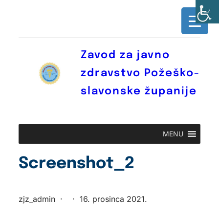
Skoči
do
sadržaja
Zavod za javno
zdravstvo Požeško-
slavonske županije
MENU
Screenshot_2
zjz_admin
·
·
16. prosinca 2021.