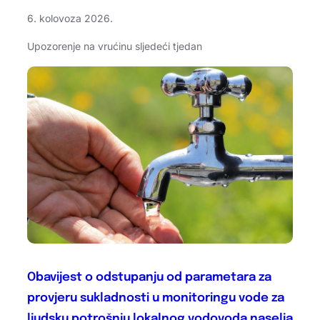
6. kolovoza 2026.
Upozorenje na vrućinu sljedeći tjedan
Obavijest o odstupanju od parametara za
provjeru sukladnosti u monitoringu vode za
ljudsku potrošnju lokalnog vodovoda naselja