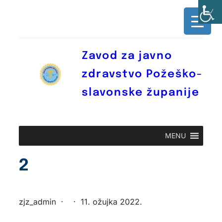
Skoči
do
sadržaja
Zavod za javno
zdravstvo Požeško-
slavonske županije
MENU
2
zjz_admin
·
·
11. ožujka 2022.