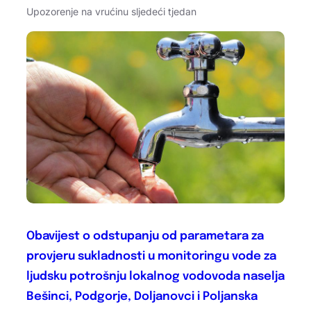
Upozorenje na vrućinu sljedeći tjedan
Obavijest o odstupanju od parametara za
provjeru sukladnosti u monitoringu vode za
ljudsku potrošnju lokalnog vodovoda naselja
Bešinci, Podgorje, Doljanovci i Poljanska