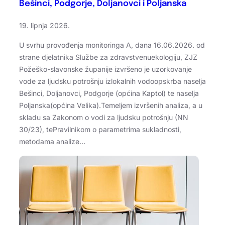
Bešinci, Podgorje, Doljanovci i Poljanska
19. lipnja 2026.
U svrhu provođenja monitoringa A, dana 16.06.2026. od
strane djelatnika Službe za zdravstvenuekologiju, ZJZ
Požeško-slavonske županije izvršeno je uzorkovanje
vode za ljudsku potrošnju izlokalnih vodoopskrba naselja
Bešinci, Doljanovci, Podgorje (općina Kaptol) te naselja
Poljanska(općina Velika).Temeljem izvršenih analiza, a u
skladu sa Zakonom o vodi za ljudsku potrošnju (NN
30/23), tePravilnikom o parametrima sukladnosti,
metodama analize…