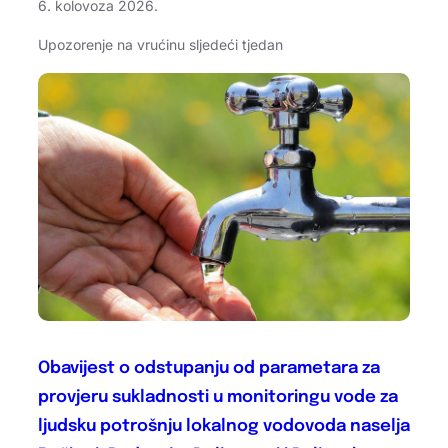
6. kolovoza 2026.
Upozorenje na vrućinu sljedeći tjedan
Obavijest o odstupanju od parametara za
provjeru sukladnosti u monitoringu vode za
ljudsku potrošnju lokalnog vodovoda naselja