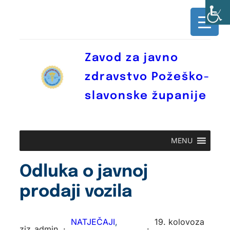
Skoči
do
sadržaja
Zavod za javno
zdravstvo Požeško-
slavonske županije
MENU
Odluka o javnoj
prodaji vozila
NATJEČAJI
, 
19. kolovoza
zjz_admin
·
·