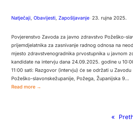
parametara
za
provjeru
Natječaji
, 
Obavijesti
, 
Zapošljavanje
•
23. rujna 2025.
sukladnosti
u
Povjerenstvo Zavoda za javno zdravstvo Požeško-sla
monitoringu
prijemdjelatnika za zasnivanje radnog odnosa na neo
vode
mjesto zdravstvenogradnika prvostupnika u javnom zd
za
kandidate na intervju dana 24.09.2025. godine u 10:0
ljudsku
11:00 sati: Razgovor (intervju) će se održati u Zavodu
potrošnju
Požeško-slavonskežupanije, Požega, Županijska 9…
lokalnog
:
Read more →
vodovoda
Zapošljavanje
naselja
–
Doljanovci
poziv
«
Pret
na
razgovor