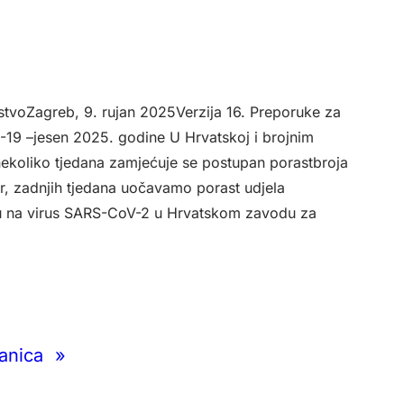
stvoZagreb, 9. rujan 2025Verzija 16. Preporuke za
ID-19 –jesen 2025. godine U Hrvatskoj i brojnim
koliko tjedana zamjećuje se postupan porastbroja
r, zadnjih tjedana uočavamo porast udjela
anju na virus SARS-CoV-2 u Hrvatskom zavodu za
ranica
»