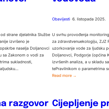
politika
usmjerenih
na
Obavijesti
•
6. listopada 2025.
mentalno
zdravlje
od strane djelatnika Službe
U svrhu provođenja monitoring
nije izvršeno je
za zdravstvenuekologiju, ZJZ 
opskrbe naselja Doljanovci
uzorkovanje vode za ljudsku po
adu sa Zakonom o vodi za
Doljanovci, Podgorje (općina K
trima sukladnosti,
izvršenih analiza, a u skladu 
zaljudsku…
tePravilnikom o parametrima 
:
Read more →
Obavijest
o
odstupanju
na razgovor
Cijepljenje p
od