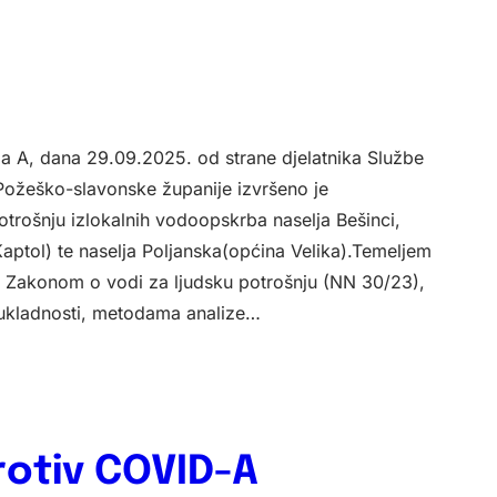
a A, dana 29.09.2025. od strane djelatnika Službe
Požeško-slavonske županije izvršeno je
trošnju izlokalnih vodoopskrba naselja Bešinci,
aptol) te naselja Poljanska(općina Velika).Temeljem
sa Zakonom o vodi za ljudsku potrošnju (NN 30/23),
sukladnosti, metodama analize…
rotiv COVID-A