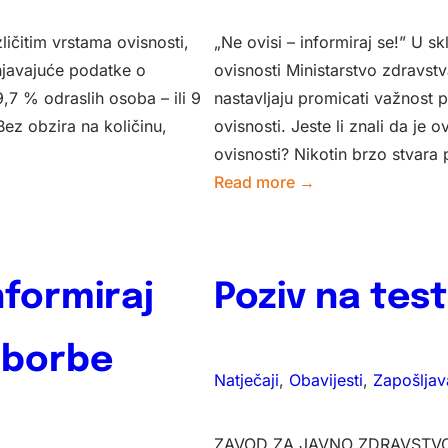
zličitim vrstama ovisnosti,
„Ne ovisi – informiraj se!” U 
njavajuće podatke o
ovisnosti Ministarstvo zdravst
,7 % odraslih osoba – ili 9
nastavljaju promicati važnost
ez obzira na količinu,
ovisnosti. Jeste li znali da je 
ovisnosti? Nikotin brzo stvar
:
Read more →
Kampanja
„Ne
ovisi
nformiraj
Poziv na tes
–
informiraj
se“
 borbe
povodom
Natječaji
, 
Obavijesti
, 
Zapošljav
Mjeseca
borbe
ZAVOD ZA JAVNO ZDRAVSTV