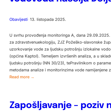
Obavijesti
•
13. listopada 2025.
U svrhu provođenja monitoringa A, dana 29.09.2025. 
za zdravstvenuekologiju, ZJZ Požeško-slavonske župa
uzorkovanje vode za ljudsku potrošnju izlokalne vodo
(općina Kaptol). Temeljem izvršenih analiza, a u skl
ljudsku potrošnju (NN 30/23), tePravilnikom o parame
metodama analize i monitorinzima vode namijenjene 
:
Read more →
Obavijest
o
odstupanju
Zapošljavanje – poziv 
od