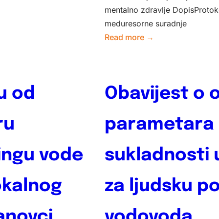
mentalno zdravlje DopisProtoko
meduresorne suradnje
:
Read more →
Ministarstvo
zdravstva
–
u od
Obavijest o 
Protokol
postupanja
i
ru
parametara 
komunikacije
za
ingu vode
sukladnosti 
jačanje
međuresorne
okalnog
za ljudsku po
suradnje
u
anovci
vodovoda
provedbi