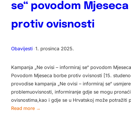
se“
se“ povodom Mjeseca
povodom
Mjeseca
protiv ovisnosti
borbe
protiv
ovisnosti
Obavijesti
•
1. prosinca 2025.
Kampanja „Ne ovisi – informiraj se“ povodom Mjeseca 
Povodom Mjeseca borbe protiv ovisnosti [15. studenog
provodise kampanja „Ne ovisi – informiraj se“ usmjere
problemuovisnosti, informiranje gdje se mogu pronaći
ovisnostima,kao i gdje se u Hrvatskoj može potražiti
:
Read more →
Kampanja
„Ne