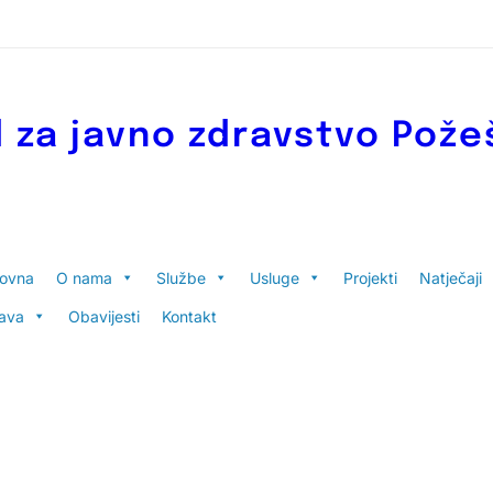
 za javno zdravstvo Pože
lovna
O nama
Službe
Usluge
Projekti
Natječaji
ava
Obavijesti
Kontakt