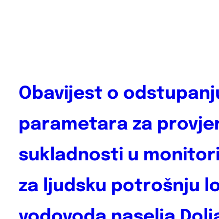
ovisi
–
informiraj
se“
povodom
Mjeseca
borbe
Obavijest o odstupanj
protiv
ovisnosti
parametara za provje
sukladnosti u monitor
za ljudsku potrošnju l
vodovoda naselja Dolj