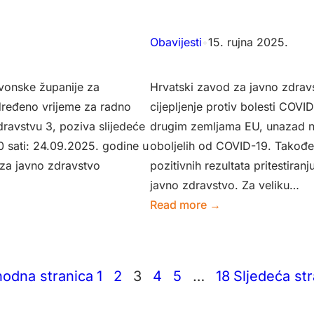
parametara
za
provjeru
Obavijesti
•
15. rujna 2025.
sukladnosti
u
vonske županije za
Hrvatski zavod za javno zdrav
monitoringu
dređeno vrijeme za radno
cijepljenje protiv bolesti COV
vode
ravstvu 3, poziva slijedeće
drugim zemljama EU, unazad ne
za
0 sati: 24.09.2025. godine u
oboljelih od COVID-19. Takođe
ljudsku
 za javno zdravstvo
pozitivnih rezultata pritestir
potrošnju
javno zdravstvo. Za veliku…
lokalnih
:
Read more →
vodovoda
Cijepljenje
protiv
COVID-
hodna stranica
1
2
3
4
5
…
18
Sljedeća st
A