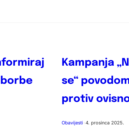
nformiraj
Kampanja „Ne
 borbe
se“ povodom
protiv ovisno
Obavijesti
•
4. prosinca 2025.