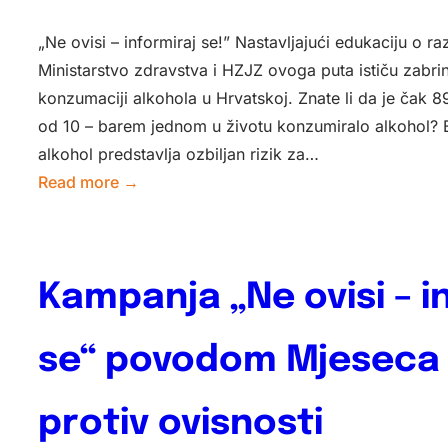
„Ne ovisi – informiraj se!” Nastavljajući edukaciju o ra
Ministarstvo zdravstva i HZJZ ovoga puta ističu zabri
konzumaciji alkohola u Hrvatskoj. Znate li da je čak 89
od 10 – barem jednom u životu konzumiralo alkohol? B
alkohol predstavlja ozbiljan rizik za…
:
Read more →
Kampanja
„Ne
ovisi
Kampanja „Ne ovisi – i
–
informiraj
se“
se“ povodom Mjeseca
povodom
Mjeseca
protiv ovisnosti
borbe