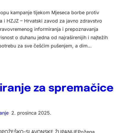
sklopu kampanje tijekom Mjeseca borbe protiv
va i HZJZ – Hrvatski zavod za javno zdravstvo
 pravovremenog informiranja i prepoznavanja
ovisnost o duhanu jedna od najraširenijih i najtežih
a potrebu za sve češćim pušenjem, a dim…
tiranje za spremačice
anje
•
2. prosinca 2025.
OPOŽEŠKO-SLAVONSKE ŽUPANIJEPožega,