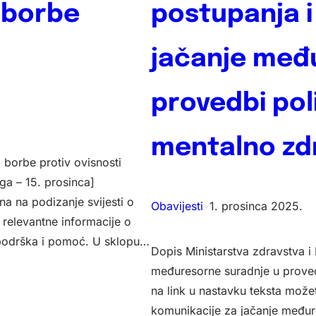
 borbe
postupanja i
jačanje međ
provedbi pol
mentalno zdr
borbe protiv ovisnosti
a – 15. prosinca]
na na podizanje svijesti o
Obavijesti
•
1. prosinca 2025.
 relevantne informacije o
 podrška i pomoć. U sklopu…
Dopis Ministarstva zdravstva i
međuresorne suradnje u proved
na link u nastavku teksta možet
komunikacije za jačanje međur