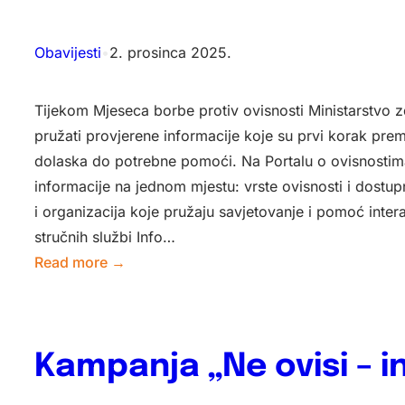
protiv
ovisnosti
Obavijesti
•
2. prosinca 2025.
Tijekom Mjeseca borbe protiv ovisnosti Ministarstvo z
pružati provjerene informacije koje su prvi korak pr
dolaska do potrebne pomoći. Na Portalu o ovisnostim
informacije na jednom mjestu: vrste ovisnosti i dostupn
i organizacija koje pružaju savjetovanje i pomoć inter
stručnih službi Info…
:
Read more →
Kampanja
„Ne
ovisi
Kampanja „Ne ovisi – i
–
informiraj