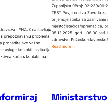
protiv
Županijska 9Broj: 02-239/06-
ovisnosti
TEST Povjerenstvo Zavoda za 
prijemdjelatnika za zasnivanj
mjestočistačica/spremačica, po
dravstva i #HZJZ nastavljaju
05.12.2025. god. u08:00 sati. 
ema prepoznavanju problema i
zdravstvo Požeško-slavonskež
a pronađite sve važne
:
Read more →
e usluge kontakti institucija
Poziv
aktivna karta s kontaktima
na
testiranje
za
spremačice
nformiraj
Ministarstvo