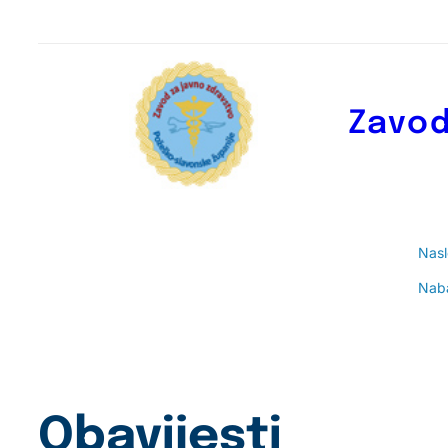
Zavod
Nas
Nab
Obavijesti